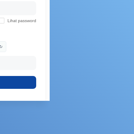
Lihat password
↻