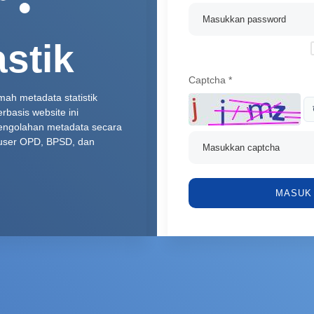
stik
Captcha
*
mah metadata statistik
erbasis website ini
engolahan metadata secara
 user OPD, BPSD, dan
MASUK