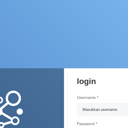
login
Username
*
Password
*